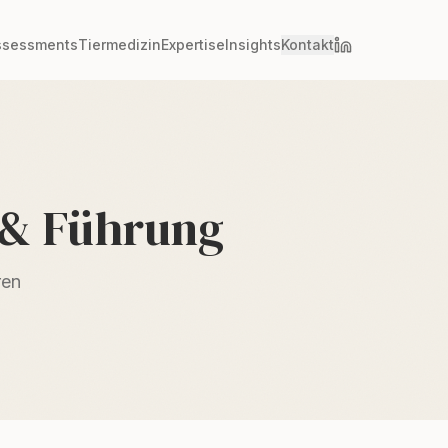
ssessments
Tiermedizin
Expertise
Insights
Kontakt
 & Führung
ren