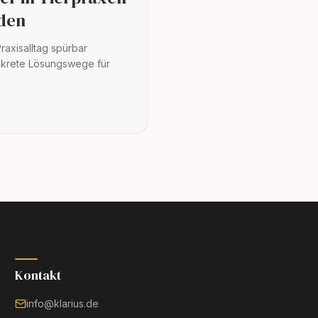
iden
raxisalltag spürbar
onkrete Lösungswege für
Kontakt
info@klarius.de