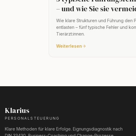
– und wie Sie sie verme
Wie klare Strukturen und Führung den P
entlasten – fünf typische Fehler und k
Tierärzt:innen.
Weiterlesen
Klarius
PERSONALSTEUERUNG
Klare Methoden für klare Erfolge. Eignungsdiagnostik nach
DIN 33430, Business-Coaching und Change-Prozesse.