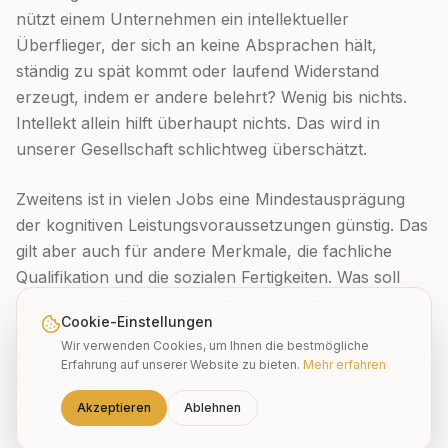
nützt einem Unternehmen ein intellektueller
Überflieger, der sich an keine Absprachen hält,
ständig zu spät kommt oder laufend Widerstand
erzeugt, indem er andere belehrt? Wenig bis nichts.
Intellekt allein hilft überhaupt nichts. Das wird in
unserer Gesellschaft schlichtweg überschätzt.
Zweitens ist in vielen Jobs eine Mindestausprägung
der kognitiven Leistungsvoraussetzungen günstig. Das
gilt aber auch für andere Merkmale, die fachliche
Qualifikation und die sozialen Fertigkeiten. Was soll
daran ungerecht sein? Sie merken schon: Ich halte
Cookie-Einstellungen
diese Überbetonung des Intellekts im Zusammenhang
Wir verwenden Cookies, um Ihnen die bestmögliche
mit eignungsdiagnostischen Fragestellungen allgemein
Erfahrung auf unserer Website zu bieten.
Mehr erfahren
für falsch. Dass kognitive Fähigkeiten in bestimmten
Aufgabengebieten wichtig sind, ist unbestritten.
Akzeptieren
Ablehnen