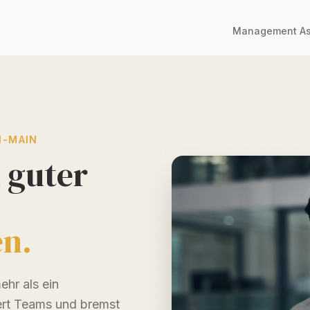
Management A
N-MAIN
 guter
en.
hr als ein
hert Teams und bremst