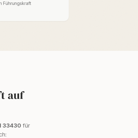
n Führungskraft
t auf
N 33430
für
ch: