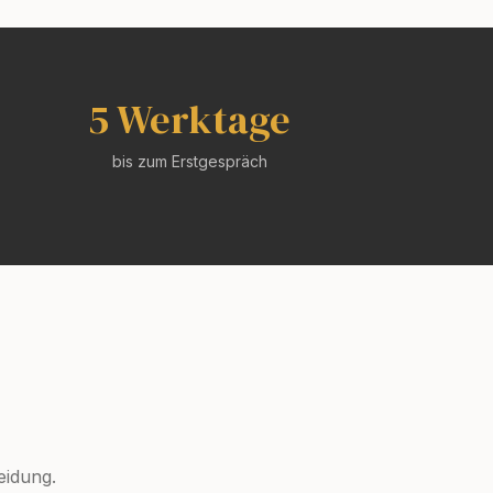
5 Werktage
bis zum Erstgespräch
eidung.