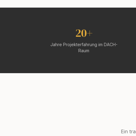
20+
Jahre Projekt­erfahrung im DACH-
Raum
Ein tr